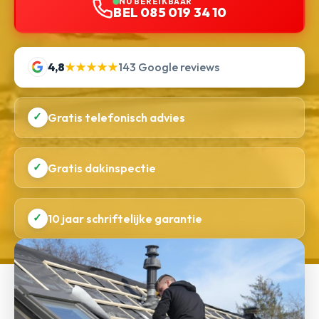
NU BEREIKBAAR
BEL 085 019 34 10
4,8
★★★★★
143 Google reviews
✓
Gratis telefonisch advies
✓
Gratis dakinspectie
✓
10 jaar schriftelijke garantie