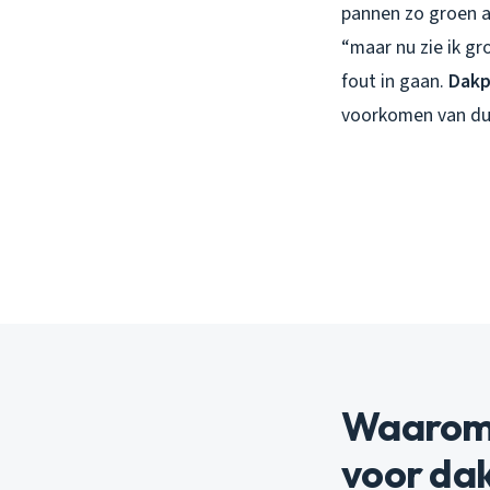
pannen zo groen als
“maar nu zie ik gr
fout in gaan.
Dakp
voorkomen van du
Waarom 
voor da