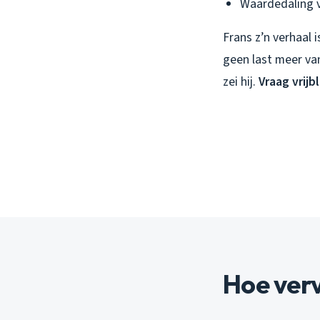
Waardedaling v
Frans z’n verhaal 
geen last meer van
zei hij.
Vraag vrijb
Hoe ver