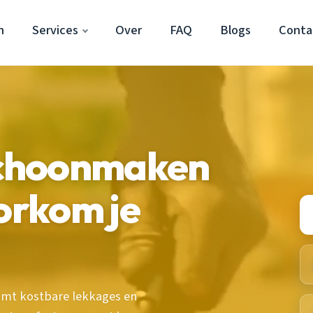
n
Services
Over
FAQ
Blogs
Conta
choonmaken
oorkom je
komt kostbare lekkages en