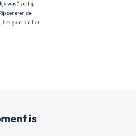
jk was,” zei hij,
 Rijssenaren de
k, het gaat om het
ment is