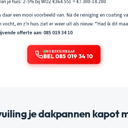
an je huis: 2-5% bij WOZ €364.551 = €7.300-18.200
is daar een mooi voorbeeld van. Na de reiniging en coating van
 vocht, en z’n huis ziet er weer uit als nieuw. “Had ik dit ma
lijvende offerte aan: 085 019 34 10
NU BEREIKBAAR
BEL 085 019 34 10
vuiling je dakpannen kapot 