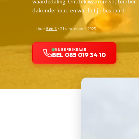
waardedaling. Ontdek waarom september h
dakonderhoud en wat het je bespaart.
door
Evert
· 21 september 2025
NU BEREIKBAAR
BEL 085 019 34 10