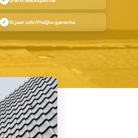
✓
Gratis dakinspectie
✓
10 jaar schriftelijke garantie