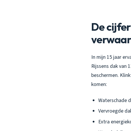
De cijfe
verwaar
In mijn 15 jaar erv
Rijssens dak van 1
beschermen. Klinkt
komen:
Waterschade d
Vervroegde dak
Extra energieko